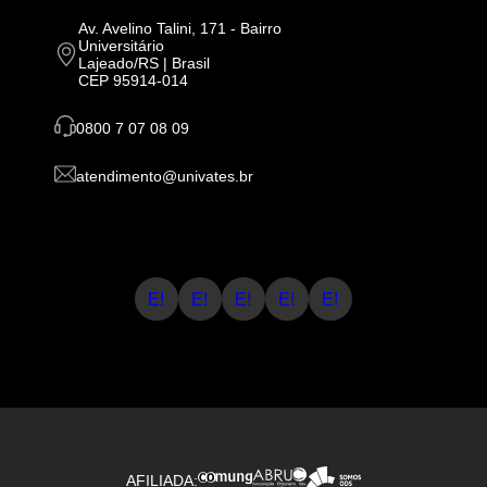
Av. Avelino Talini, 171 - Bairro
Universitário
Lajeado/RS | Brasil
CEP 95914-014
0800 7 07 08 09
atendimento@univates.br
E!
E!
E!
E!
E!
AFILIADA: