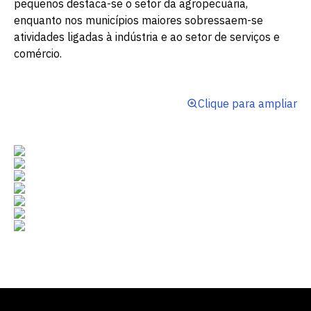
pequenos destaca-se o setor da agropecuária,
enquanto nos municípios maiores sobressaem-se
atividades ligadas à indústria e ao setor de serviços e
Escolha a vaga que você
comércio.
quer concorrer:
Clique para ampliar
vagas para início de curso
vagas a partir do 2º ano de curso