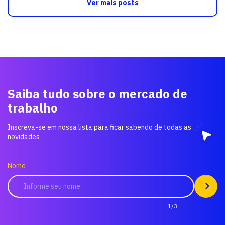
Ver mais posts
Saiba tudo sobre o mercado de
trabalho
Inscreva-se em nossa lista para ficar sabendo de todas as
novidades
Nome
1/3