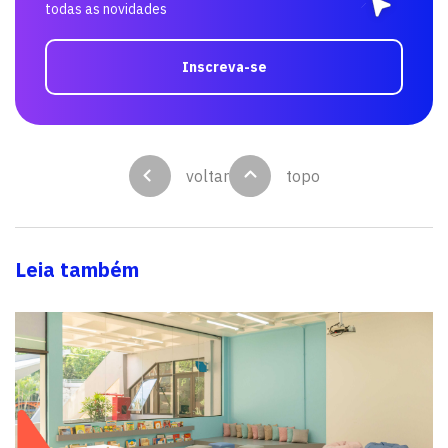
todas as novidades
Inscreva-se
voltar
topo
Leia também