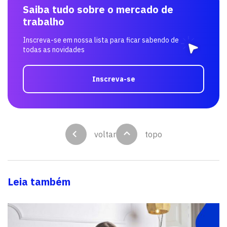
Saiba tudo sobre o mercado de
trabalho
Inscreva-se em nossa lista para ficar sabendo de
todas as novidades
Inscreva-se
voltar
topo
Leia também