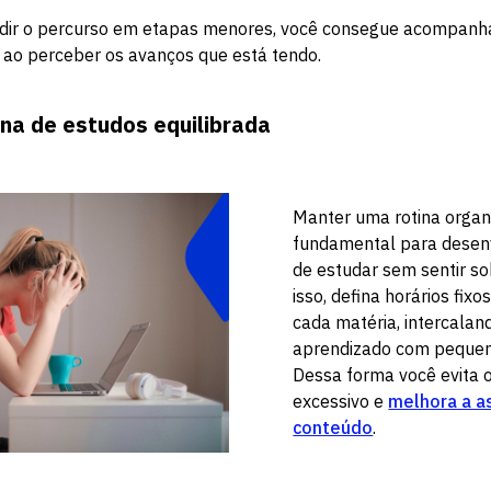
vidir o percurso em etapas menores, você consegue acompanh
 ao perceber os avanços que está tendo.
ina de estudos equilibrada
Manter uma rotina organ
fundamental para desenv
de estudar sem sentir s
isso, defina horários fixo
cada matéria, intercala
aprendizado com pequen
Dessa forma você evita 
excessivo e
melhora a a
conteúdo
.