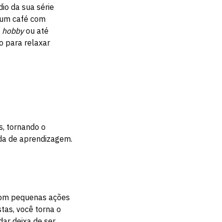
dio da sua série
r um café com
m
hobby
ou até
 para relaxar
s, tornando o
da de aprendizagem.
 com pequenas ações
stas, você torna o
dar deixa de ser