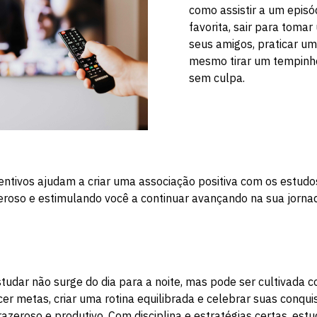
como assistir a um episó
favorita, sair para toma
seus amigos, praticar u
mesmo tirar um tempinho
sem culpa.
ntivos ajudam a criar uma associação positiva com os estudo
eroso e estimulando você a continuar avançando na sua jorna
tudar não surge do dia para a noite, mas pode ser cultivada
cer metas, criar uma rotina equilibrada e celebrar suas conqui
zeroso e produtivo. Com disciplina e estratégias certas, estu