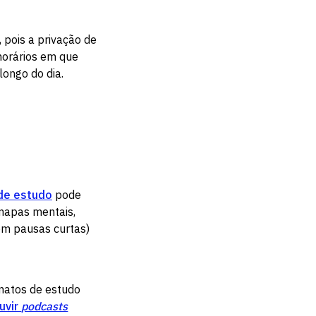
 pois a privação de
horários em que
longo do dia.
de estudo
pode
 mapas mentais,
om pausas curtas)
rmatos de estudo
uvir
podcasts