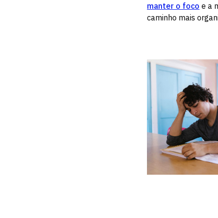
manter o foco
e a m
caminho mais organi