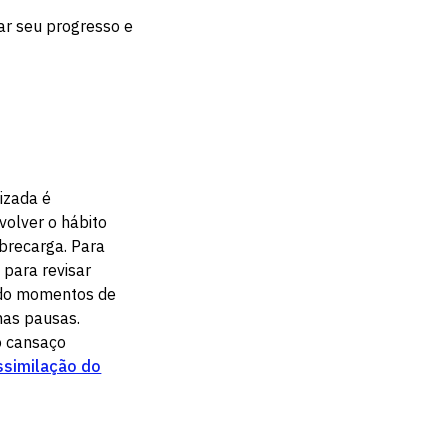
ar seu progresso e
izada é
olver o hábito
obrecarga. Para
s para revisar
ndo momentos de
as pausas.
o cansaço
ssimilação do