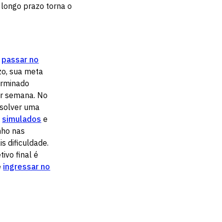
 longo prazo torna o
a
passar no
zo, sua meta
erminado
r semana. No
esolver uma
e
simulados
e
nho nas
s dificuldade.
tivo final é
e
ingressar no