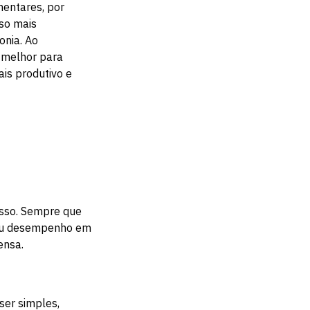
mentares, por
so mais
onia. Ao
a melhor para
ais produtivo e
sso. Sempre que
 seu desempenho em
ensa.
er simples,