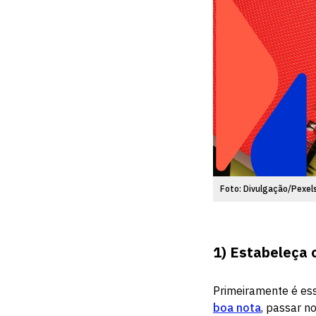
Foto: Divulgação/Pexel
1)
Estabeleça o
Primeiramente é ess
boa nota
, passar n