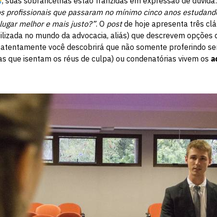
, suas sobrancelhas estão franzidas em expressão de dúvida:
s profissionais que passaram no mínimo cinco anos estudand
ugar melhor e mais justo?”
. O
post
de hoje apresenta três cl
tilizada no mundo da advocacia, aliás) que descrevem opções
s atentamente você descobrirá que não somente proferindo s
as que isentam os réus de culpa) ou condenatórias vivem os
a