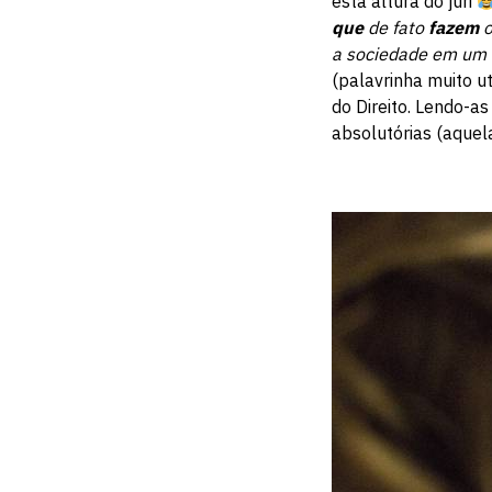
esta altura do júri
que
de fato
fazem
o
a sociedade em um l
(palavrinha muito u
do Direito. Lendo-a
absolutórias (aquel