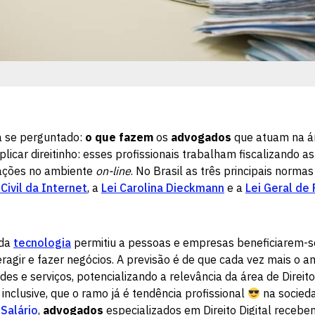
a se perguntado:
o que fazem
os
advogados
que atuam na áre
licar direitinho: esses profissionais trabalham fiscalizando 
lações no ambiente
on-line
. No Brasil as três principais norm
Civil da Internet
, a
Lei Carolina Dieckmann
e a
Lei Geral de
 da
tecnologia
permitiu a pessoas e empresas beneficiarem-s
eragir e fazer negócios. A previsão é de que cada vez mais o 
s e serviços, potencializando a relevância da área de Direito 
 inclusive, que o ramo já é tendência profissional
na socied
Salário
,
advogados
especializados em Direito Digital recebe