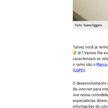
Foto: Tuane Eggers
Talvez você já tenh
? Vamos lhe exp
caracterizam as re
o ramo são o
Marco 
(LGPD)
.
O desenvolvimento
da
internet
para int
line
reúna comodidade
especialistas dizem,
informações do
site