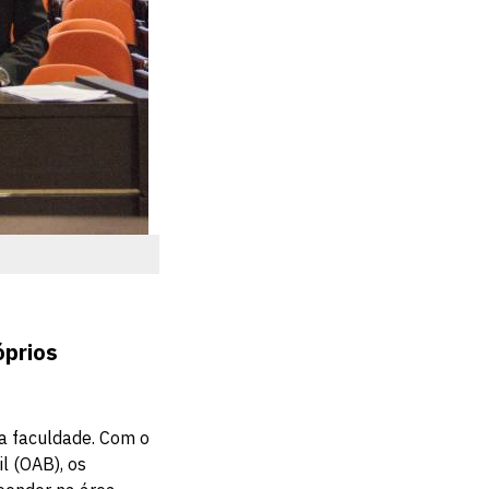
óprios
a faculdade. Com o
l (OAB), os