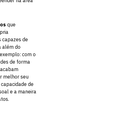
eender na área
dos
que
pria
s capazes de
a além do
r exemplo: com o
ades de forma
s acabam
r melhor seu
 capacidade de
soal e a maneira
tos.