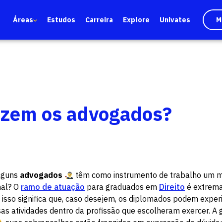
Áreas
Estudos
Carreira
Explore
Univates
M
azem os advogados?
lguns
advogados
têm como instrumento de trabalho um m
nal? O
ramo de atuação
para graduados em
Direito
é extrem
 isso significa que, caso desejem, os diplomados podem expe
s atividades dentro da profissão que escolheram exercer. A 