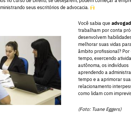
dos no curso de Direito, se desejarem, podem começar a empr
dministrando seus escritórios de advocacia.
Você sabia que
advoga
trabalham por conta pró
desenvolvem habilidade
melhorar suas vidas par
âmbito profissional? Po
tempo, exercendo ativid
autônoma, os indivíduo
aprendendo a administra
tempo e a aprimorar sua
relacionamento interpes
como lidam com imprevis
(Foto: Tuane Eggers)