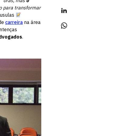
 “
oras, mas
o
o para transformar
áusulas
 de
carreira
na área
entenças
dvogados
.