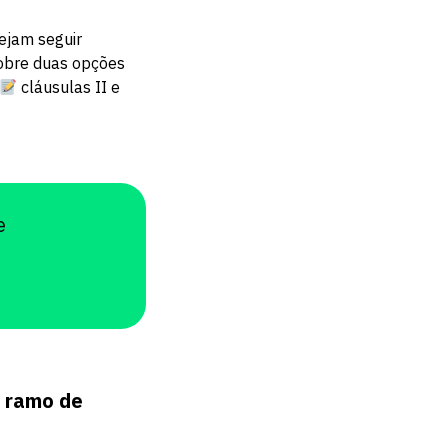
ejam seguir
sobre duas opções
cláusulas II e
e
o ramo de