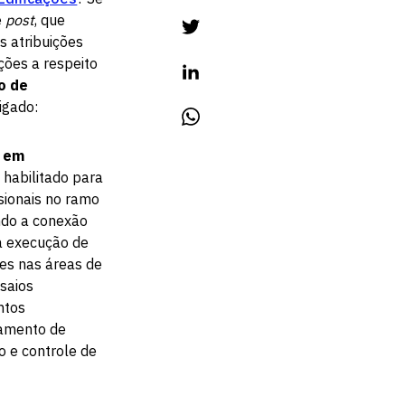
e
post
, que
s atribuições
ções a respeito
o de
ligado:
o em
á habilitado para
ssionais no ramo
endo a conexão
a execução de
ões nas áreas de
saios
ntos
amento de
o e controle de