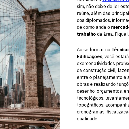
sim, não deixe de ler est
reúne, além das principai
dos diplomados, informa
de como anda o
mercad
trabalho
da área. Fique 
Ao se formar no
Técnic
Edificações
, você estar
exercer atividades profi
da construção civil, faz
entre o planejamento e 
obras e realizando funç
desenho, orçamentos, en
tecnológicos, levantame
topográficos, acompanh
cronogramas, fiscalizaçã
qualidade.