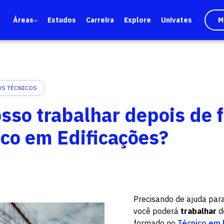
Áreas
Estudos
Carreira
Explore
Univates
M
S TÉCNICOS
sso trabalhar depois de
ico em Edificações?
Precisando de ajuda par
você poderá
trabalhar
d
formado no
Técnico em 