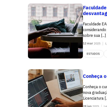
Faculdade
desvanta
Faculdade EA
considerando 
sobre sua [...]
12 mar
2025
L
ESTUDOS
Conheça o
Conheça o cur
nova graduaçã
Licenciatura [..
28 jan
2025
Le