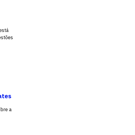
está
estões
ates
obre a