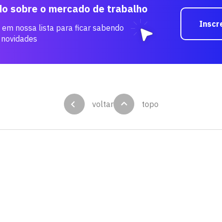
do sobre o mercado de trabalho
Inscr
 em nossa lista para ficar sabendo
 novidades
voltar
topo