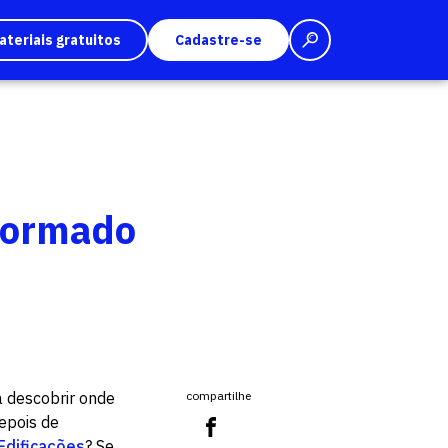
ateriais gratuitos
Cadastre-se
 formado
a descobrir onde
compartilhe
epois de
Edificações
? Se