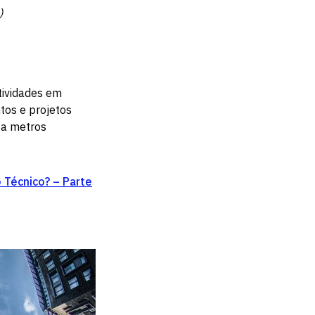
)
ividades em
tos e projetos
ta metros
 Técnico? – Parte