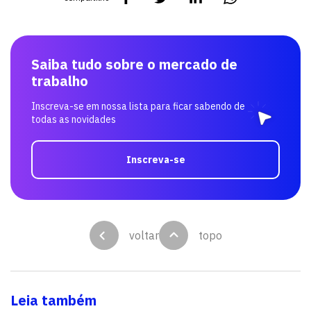
Saiba tudo sobre o mercado de
trabalho
Inscreva-se em nossa lista para ficar sabendo de
todas as novidades
Inscreva-se
voltar
topo
Leia também