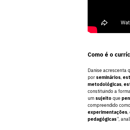
Como é o currí
Danise acrescenta 
por
seminários
,
es
metodológicas
,
es
constituindo a for
um
sujeito
que
pen
compreendido como 
experimentações
,
pedagógicas
”, ana