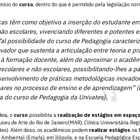
início do
curso
, dentro do que é permitido pela legislação nor
cas têm como objetivo a inserção do estudante e
não escolares, vivenciando diferentes e potentes e
Tal possibilidade do curso de Pedagogia caracter
vador que sustenta a articulação entre teoria e prá
à formação docente, além de aproximar o acadêm
scolares e não escolares, possibilitando-lhes a pa
senvolvimento de práticas metodológicas inovado
inares no processo de ensino e de aprendizagem” (
 do curso de Pedagogia da Univates).
deia, o
curso
possibilita a
realização de estágios em espaço
seu de Arte do Rio de Janeiro(MAR), Clínica Universitária Re
tes). Além disso, os acadêmicos podem
realizar estágios
na 
 e Ambiental (Emafa), em Ilópolis, e na Escuela Pedagógica Ex