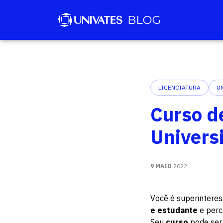
LICENCIATURA
U
Curso d
Universi
9 MAIO
2022
Você é superintere
e estudante
e per
Seu
curso
pode se