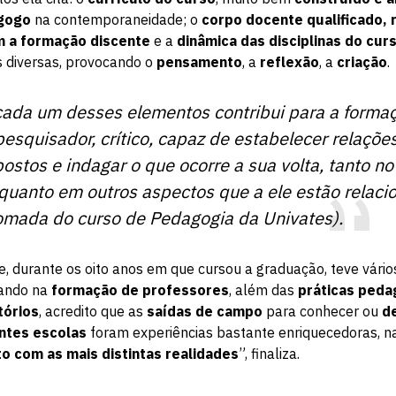
gogo
na contemporaneidade; o
corpo docente qualificado, 
 a formação discente
e a
dinâmica das disciplinas do cur
s diversas, provocando o
pensamento
, a
reflexão
, a
criação
.
cada um desses elementos contribui para a forma
pesquisador, crítico, capaz de estabelecer relaçõe
ostos e indagar o que ocorre a sua volta, tanto n
quanto em outros aspectos que a ele estão relaci
omada do curso de Pedagogia da Univates).
e, durante os oito anos em que cursou a graduação, teve vár
sando na
formação de professores
, além das
práticas peda
tórios
, acredito que as
saídas de campo
para conhecer ou
d
entes escolas
foram experiências bastante enriquecedoras, 
o com as mais distintas realidades
”, finaliza.