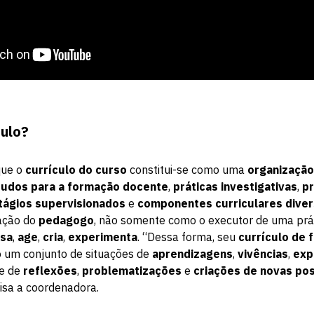
culo?
que o
currículo do curso
constitui-se como uma
organização
tudos para a formação docente
,
práticas investigativas
,
pr
tágios supervisionados
e
componentes curriculares dive
mação do
pedagogo
, não somente como o executor de uma prá
sa
,
age
,
cria
,
experimenta
. “Dessa forma, seu
currículo de
um conjunto de situações de
aprendizagens
,
vivências
,
exp
 e de
reflexões
,
problematizações
e
criações de novas pos
lisa a coordenadora.