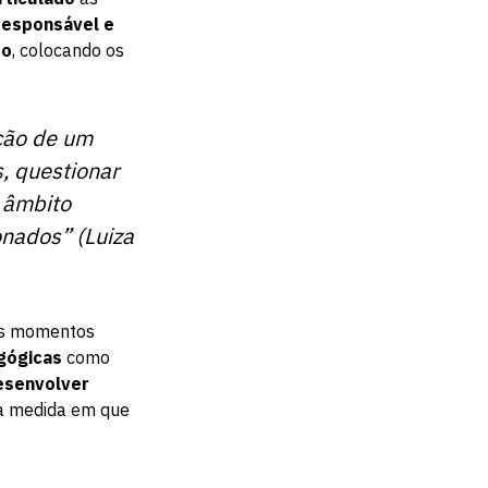
responsável e
so
, colocando os
ção de um
s, questionar
o âmbito
onados” (Luiza
ios momentos
gógicas
como
esenvolver
na medida em que