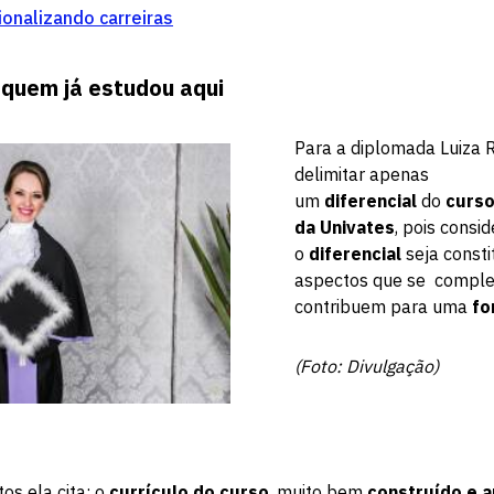
ionalizando carreiras
 quem já estudou aqui
Para a diplomada Luiza R
delimitar apenas
um
diferencial
do
curso
da Univates
, pois consi
o
diferencial
seja consti
aspectos que se compl
contribuem para uma
fo
(Foto: Divulgação)
os ela cita: o
currículo do curso
, muito bem
construído e a