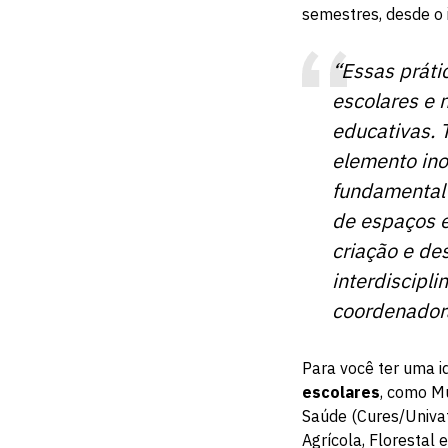
semestres, desde o 
“Essas práti
escolares e 
educativas. 
elemento ino
fundamental 
de espaços e
criação e de
interdiscipl
coordenadora
Para você ter uma i
escolares
, como Mu
Saúde (Cures/Univa
Agrícola, Florestal