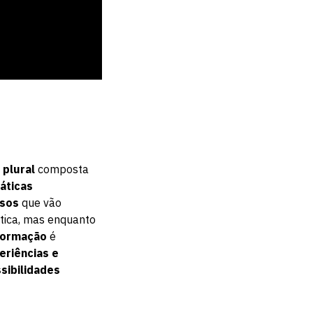
 plural
composta
áticas
rsos
que vão
tica, mas enquanto
 formação
é
eriências
e
sibilidades