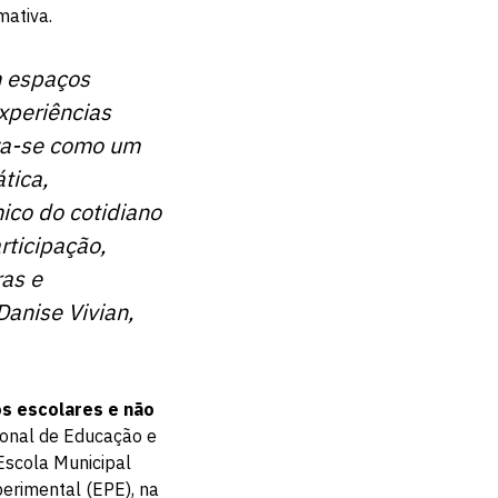
mativa.
m espaços
xperiências
iza-se como um
tica,
ico do cotidiano
rticipação,
ras e
Danise Vivian,
s escolares e não
gional de Educação e
Escola Municipal
perimental (EPE), na