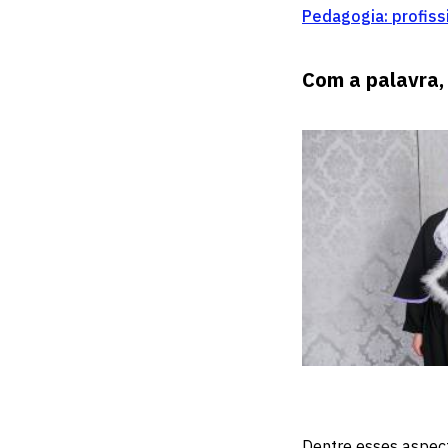
Pedagogia: profiss
Com a palavra,
Dentre esses aspect