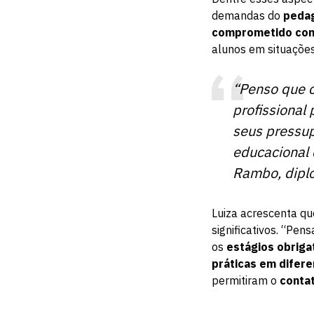
demandas do
peda
comprometido com
alunos em situaçõe
“Penso que 
profissional 
seus pressup
educacional 
Rambo, dipl
Luiza acrescenta qu
significativos. “Pen
os
estágios obriga
práticas em difer
permitiram o
contat