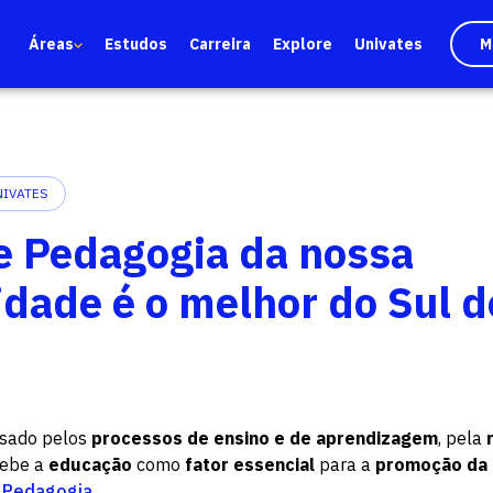
Áreas
Estudos
Carreira
Explore
Univates
M
NIVATES
e Pedagogia da nossa
dade é o melhor do Sul d
ssado pelos
processos de ensino e de aprendizagem
, pela
cebe a
educação
como
fator essencial
para a
promoção da 
r
Pedagogia
.