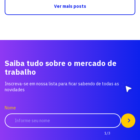
Ver mais posts
Saiba tudo sobre o mercado de
trabalho
Inscreva-se em nossa lista para ficar sabendo de todas as
novidades
Nome
1/3