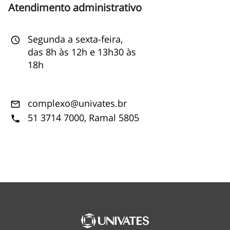
Atendimento administrativo
Segunda a sexta-feira,
access_time
das 8h às 12h e 13h30 às
18h
complexo@univates.br
mail_outline
51 3714 7000, Ramal 5805
phone