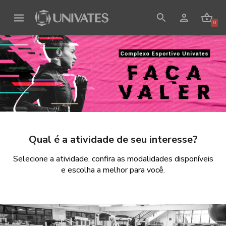
0
Home
Minhas matrículas
Recuperar aula
Qual é a atividade de seu interesse?
Cadastro de cartão
Selecione a atividade, confira as modalidades disponíveis
Meus cartões
e escolha a melhor para você.
Resolução
Complexo esportivo