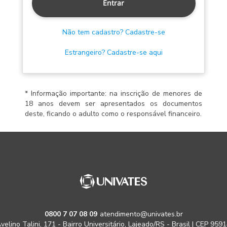
Entrar
Não tem cadastro? Cadastre-se
Estrangeiro? Cadastre-se aqui
* Informação importante: na inscrição de menores de
18 anos devem ser apresentados os documentos
deste, ficando o adulto como o responsável financeiro.
0800 7 07 08 09
atendimento@univates.br
velino Talini, 171 - Bairro Universitário, Lajeado/RS - Brasil | CEP 959