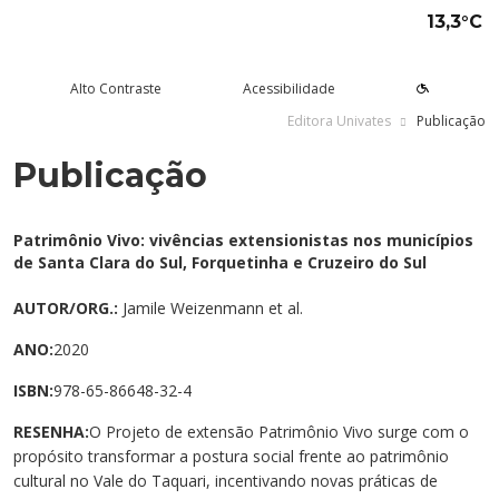
13,3°C
Alto Contraste
Acessibilidade
Editora Univates
Publicação
Publicação
tude aqui
rsos
Univates
squisa e Inovação
tensão
ltura e Lazer
rviços
voltar
voltar
voltar
voltar
voltar
voltar
voltar
Formas de ingresso
Graduação Presencial
Institucional
Pesquisa
Programas e Projetos de
Teatro Univates
Alunos
Patrimônio Vivo: vivências extensionistas nos municípios
Extensão
de Santa Clara do Sul, Forquetinha e Cruzeiro do Sul
Vestibular
Graduação a Distância - EAD
A Mantenedora
Tecnovates
Vocal Univates
Comunidade
Cursos Abertos à Comunidade
AUTOR/ORG.:
Jamile Weizenmann et al.
Financiamentos e bolsas
Técnicos
Tour Virtual
Portal da Inovação
Biblioteca
Diplomados
ANO:
2020
Assessoria Pedagógica Externa
Por que a Univates?
Mestrados e Doutorados
Avaliação Institucional
Incubadora Tecnológica da
Esporte e Saúde
Empresas
ISBN:
978-65-86648-32-4
Univates - Inovates
Visitas guiadas
Especializações/MBA
Localização
Eventos
Plataforma de Carreiras
RESENHA:
O Projeto de extensão Patrimônio Vivo surge com o
propósito transformar a postura social frente ao patrimônio
Blog Univates
Cursos Crie
Internacional
Atividades Culturais
+Ação
cultural no Vale do Taquari, incentivando novas práticas de