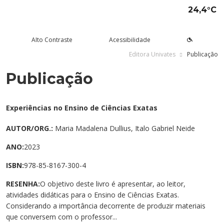
24,4°C
Alto Contraste
Acessibilidade
Editora Univates
Publicação
Publicação
tude aqui
rsos
Univates
squisa e Inovação
tensão
ltura e Lazer
rviços
voltar
voltar
voltar
voltar
voltar
voltar
voltar
Formas de ingresso
Graduação Presencial
Institucional
Pesquisa
Programas e Projetos de
Teatro Univates
Alunos
Experiências no Ensino de Ciências Exatas
Extensão
Vestibular
Graduação a Distância - EAD
A Mantenedora
Tecnovates
Vocal Univates
Comunidade
AUTOR/ORG.:
Maria Madalena Dullius, Italo Gabriel Neide
Cursos Abertos à Comunidade
ANO:
2023
Financiamentos e bolsas
Técnicos
Tour Virtual
Portal da Inovação
Biblioteca
Diplomados
Assessoria Pedagógica Externa
ISBN:
978-85-8167-300-4
Por que a Univates?
Mestrados e Doutorados
Avaliação Institucional
Incubadora Tecnológica da
Esporte e Saúde
Empresas
Univates - Inovates
RESENHA:
O objetivo deste livro é apresentar, ao leitor,
Visitas guiadas
Especializações/MBA
Localização
Eventos
Plataforma de Carreiras
atividades didáticas para o Ensino de Ciências Exatas.
Considerando a importância decorrente de produzir materiais
Blog Univates
Cursos Crie
Internacional
Atividades Culturais
+Ação
que conversem com o professor...