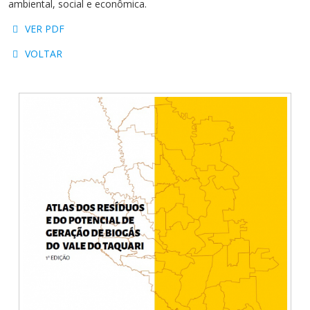
ambiental, social e econômica.
Cursos de Idiomas
Diplomados
Univates & Você - Comunidade
Escolas
VER PDF
Residências Médicas
Trabalhe Conosco
Orquestra Gustavo Adolfo
Univates
VOLTAR