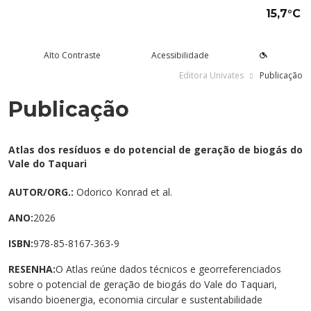
15,7°C
Alto Contraste
Acessibilidade
Editora Univates
Publicação
Publicação
tude aqui
rsos
Univates
squisa e Inovação
tensão
ltura e Lazer
rviços
voltar
voltar
voltar
voltar
voltar
voltar
voltar
Formas de ingresso
Graduação Presencial
Institucional
Pesquisa
Programas e Projetos de
Teatro Univates
Alunos
Atlas dos resíduos e do potencial de geração de biogás do
Extensão
Vale do Taquari
Vestibular
Graduação a Distância - EAD
A Mantenedora
Tecnovates
Vocal Univates
Comunidade
Cursos Abertos à Comunidade
AUTOR/ORG.:
Odorico Konrad et al.
Financiamentos e bolsas
Técnicos
Tour Virtual
Portal da Inovação
Biblioteca
Diplomados
ANO:
2026
Assessoria Pedagógica Externa
Por que a Univates?
Mestrados e Doutorados
Avaliação Institucional
Incubadora Tecnológica da
Esporte e Saúde
Empresas
ISBN:
978-85-8167-363-9
Univates - Inovates
Visitas guiadas
Especializações/MBA
Localização
Eventos
Plataforma de Carreiras
RESENHA:
O Atlas reúne dados técnicos e georreferenciados
sobre o potencial de geração de biogás do Vale do Taquari,
Blog Univates
Cursos Crie
Internacional
Atividades Culturais
+Ação
visando bioenergia, economia circular e sustentabilidade