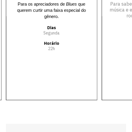
Para sabe
Para os apreciadores de
Blues
que
música e e
querem curtir uma faixa especial do
ro
gênero.
Dias
Segunda
Horário
22h