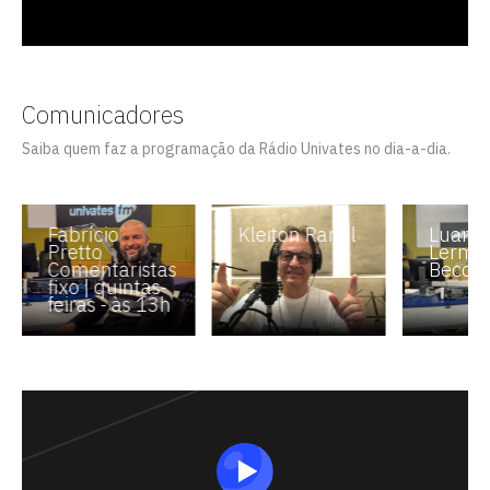
Comunicadores
Saiba quem faz a programação da Rádio Univates no dia-a-dia.
Fabrício
Kleiton Ramil
Luana
Pretto
Lerme
Comentaristas
Becchi
fixo | quintas-
feiras - às 13h
Escolha a vaga que você quer
concorrer:
vagas para início de curso
vagas a partir do 2º ano de curso