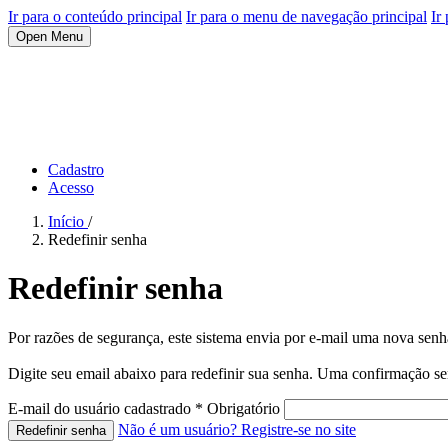
Ir para o conteúdo principal
Ir para o menu de navegação principal
Ir
Open Menu
Cadastro
Acesso
Início
/
Redefinir senha
Redefinir senha
Por razões de segurança, este sistema envia por e-mail uma nova senha
Digite seu email abaixo para redefinir sua senha. Uma confirmação se
E-mail do usuário cadastrado
*
Obrigatório
Não é um usuário? Registre-se no site
Redefinir senha