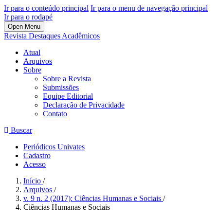
Ir para o conteúdo principal
Ir para o menu de navegação principal
Ir para o rodapé
Open Menu
Revista Destaques Acadêmicos
Atual
Arquivos
Sobre
Sobre a Revista
Submissões
Equipe Editorial
Declaração de Privacidade
Contato
Buscar
Periódicos Univates
Cadastro
Acesso
Início
/
Arquivos
/
v. 9 n. 2 (2017): Ciências Humanas e Sociais
/
Ciências Humanas e Sociais