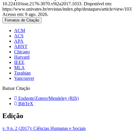
10.22410/issn.2176-3070.v9i2a2017.1033. Disponível em:
https://www.univates.br/revistas/index.php/destaques/article/view/103
Acesso em: 9 ago. 2026.
Fomatos de Citação
ACM
ACS
APA
ABNT
Chicago
Harvard
IEEE
MLA
Turabian
Vancouver
Baixar Citação
Endnote/Zotero/Mendeley (RIS)
BibTeX
Edição
v. 9 n. 2 (2017): Ciências Humanas e Sociais