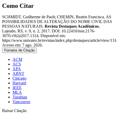
Como Citar
SCHMIDT, Guilherme de Paoli; CHEMIN, Beatris Francisca. AS
POSSIBILIDADES DE ALTERAÇÃO DO NOME CIVIL DAS
PESSOAS NATURAIS.
Revista Destaques Acadêmicos
,
Lajeado, RS, v. 9, n. 2, 2017. DOI: 10.22410/issn.2176-
3070.v9i2a2017.1314. Disponível em:
https://www.univates.br/revistas/index.php/destaques/article/view/131
Acesso em: 7 ago. 2026.
Fomatos de Citação
ACM
ACS
APA
ABNT
Chicago
Harvard
IEEE
MLA
Turabian
Vancouver
Baixar Citação