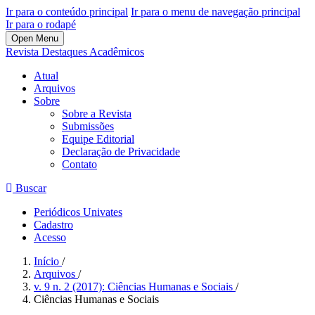
Ir para o conteúdo principal
Ir para o menu de navegação principal
Ir para o rodapé
Open Menu
Revista Destaques Acadêmicos
Atual
Arquivos
Sobre
Sobre a Revista
Submissões
Equipe Editorial
Declaração de Privacidade
Contato
Buscar
Periódicos Univates
Cadastro
Acesso
Início
/
Arquivos
/
v. 9 n. 2 (2017): Ciências Humanas e Sociais
/
Ciências Humanas e Sociais