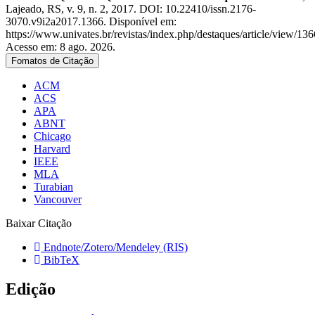
Lajeado, RS, v. 9, n. 2, 2017. DOI: 10.22410/issn.2176-
3070.v9i2a2017.1366. Disponível em:
https://www.univates.br/revistas/index.php/destaques/article/view/136
Acesso em: 8 ago. 2026.
Fomatos de Citação
ACM
ACS
APA
ABNT
Chicago
Harvard
IEEE
MLA
Turabian
Vancouver
Baixar Citação
Endnote/Zotero/Mendeley (RIS)
BibTeX
Edição