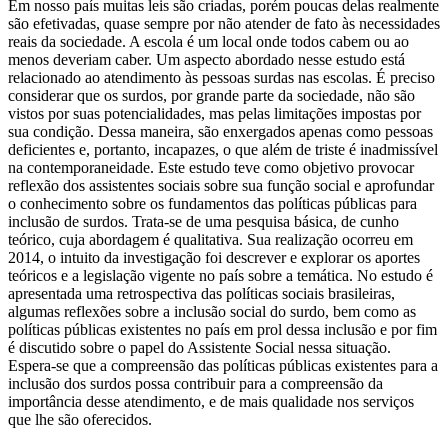
Em nosso país muitas leis são criadas, porém poucas delas realmente
são efetivadas, quase sempre por não atender de fato às necessidades
reais da sociedade. A escola é um local onde todos cabem ou ao
menos deveriam caber. Um aspecto abordado nesse estudo está
relacionado ao atendimento às pessoas surdas nas escolas. É preciso
considerar que os surdos, por grande parte da sociedade, não são
vistos por suas potencialidades, mas pelas limitações impostas por
sua condição. Dessa maneira, são enxergados apenas como pessoas
deficientes e, portanto, incapazes, o que além de triste é inadmissível
na contemporaneidade. Este estudo teve como objetivo provocar
reflexão dos assistentes sociais sobre sua função social e aprofundar
o conhecimento sobre os fundamentos das políticas públicas para
inclusão de surdos. Trata-se de uma pesquisa básica, de cunho
teórico, cuja abordagem é qualitativa. Sua realização ocorreu em
2014, o intuito da investigação foi descrever e explorar os aportes
teóricos e a legislação vigente no país sobre a temática. No estudo é
apresentada uma retrospectiva das políticas sociais brasileiras,
algumas reflexões sobre a inclusão social do surdo, bem como as
políticas públicas existentes no país em prol dessa inclusão e por fim
é discutido sobre o papel do Assistente Social nessa situação.
Espera-se que a compreensão das políticas públicas existentes para a
inclusão dos surdos possa contribuir para a compreensão da
importância desse atendimento, e de mais qualidade nos serviços
que lhe são oferecidos.