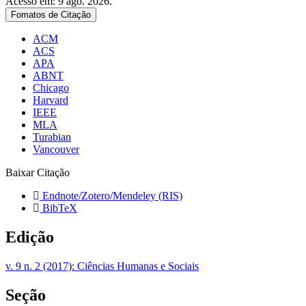
Acesso em: 9 ago. 2026.
Fomatos de Citação
ACM
ACS
APA
ABNT
Chicago
Harvard
IEEE
MLA
Turabian
Vancouver
Baixar Citação
Endnote/Zotero/Mendeley (RIS)
BibTeX
Edição
v. 9 n. 2 (2017): Ciências Humanas e Sociais
Seção