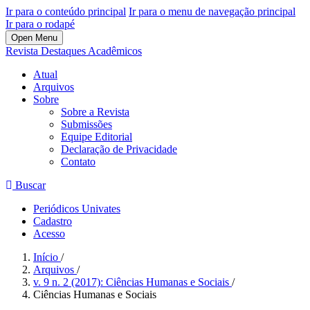
Ir para o conteúdo principal
Ir para o menu de navegação principal
Ir para o rodapé
Open Menu
Revista Destaques Acadêmicos
Atual
Arquivos
Sobre
Sobre a Revista
Submissões
Equipe Editorial
Declaração de Privacidade
Contato
Buscar
Periódicos Univates
Cadastro
Acesso
Início
/
Arquivos
/
v. 9 n. 2 (2017): Ciências Humanas e Sociais
/
Ciências Humanas e Sociais