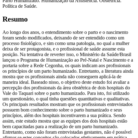
Parto Humanizado. Humanização da Assistência. Obstetrícia.
Política de Saúde.
Resumo
Ao longo dos anos, o entendimento sobre o parto e o nascimento
foram sendo modificados, deixando de ser entendido como um
processo fisiológico, e sim como uma patologia, no qual a mulher
deixa de ser protagonista, e o profissional de saúde assume esta
posição. Na tentativa de reverter isso, o Ministério da Saúde/Brasil
lançou o Programa de Humanização ao Pré-Natal e Nascimento e a
portaria sobre a Rede Cegonha, os quais indicam aos profissionais
os princípios de um parto humanizado. Entretanto, a literatura ainda
mostra que os profissionais ainda não conseguem aplicá-la de
maneira ideal. Baseado nisso, o objetivo deste estudo foi avaliar a
percepção dos profissionais da área obstétrica de dois hospitais do
Vale do Taquari sobre o parto humanizado. Para isto, foi utilizado
um questionário, o qual tinha questões quantitativas e qualitativas.
Os principais resultados mostram que os profissionais entrevistados
possuem bom conhecimento sobre o parto humanizado e seus
princípios, além dos hospitais incentivarem a sua prática. Sendo
assim, este estudo mostra que as equipes dos dois hospitais estão
bem capacitadas para a realização de um parto humanizado.
Entretanto, como não foram entrevistadas gestantes, não é possível
afirmar se estes conceitos são colocados efetivamente em prática.