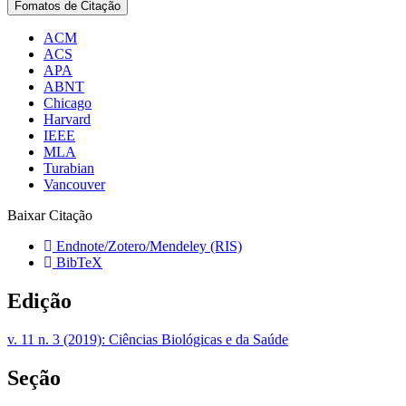
Fomatos de Citação
ACM
ACS
APA
ABNT
Chicago
Harvard
IEEE
MLA
Turabian
Vancouver
Baixar Citação
Endnote/Zotero/Mendeley (RIS)
BibTeX
Edição
v. 11 n. 3 (2019): Ciências Biológicas e da Saúde
Seção