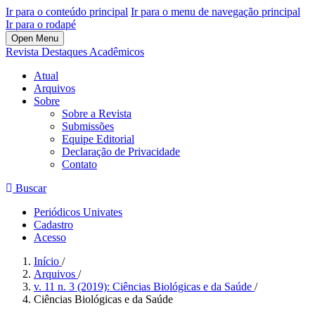
Ir para o conteúdo principal
Ir para o menu de navegação principal
Ir para o rodapé
Open Menu
Revista Destaques Acadêmicos
Atual
Arquivos
Sobre
Sobre a Revista
Submissões
Equipe Editorial
Declaração de Privacidade
Contato
Buscar
Periódicos Univates
Cadastro
Acesso
Início
/
Arquivos
/
v. 11 n. 3 (2019): Ciências Biológicas e da Saúde
/
Ciências Biológicas e da Saúde