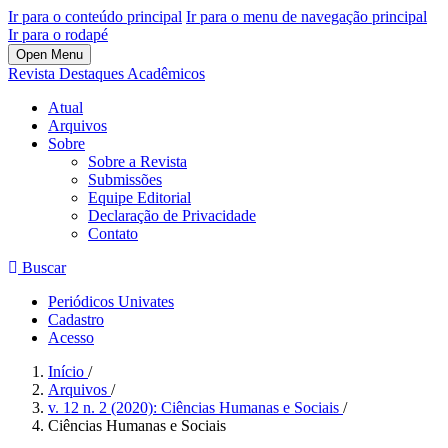
Ir para o conteúdo principal
Ir para o menu de navegação principal
Ir para o rodapé
Open Menu
Revista Destaques Acadêmicos
Atual
Arquivos
Sobre
Sobre a Revista
Submissões
Equipe Editorial
Declaração de Privacidade
Contato
Buscar
Periódicos Univates
Cadastro
Acesso
Início
/
Arquivos
/
v. 12 n. 2 (2020): Ciências Humanas e Sociais
/
Ciências Humanas e Sociais