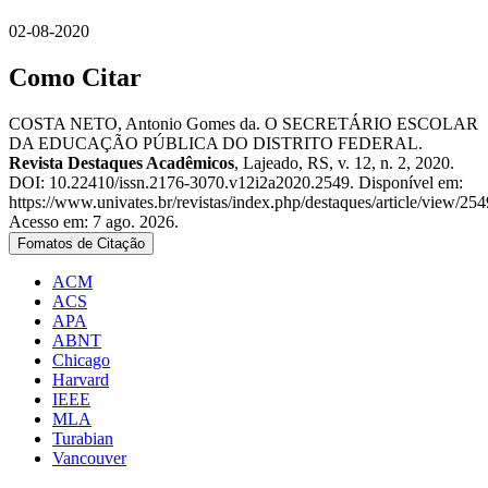
02-08-2020
Como Citar
COSTA NETO, Antonio Gomes da. O SECRETÁRIO ESCOLAR
DA EDUCAÇÃO PÚBLICA DO DISTRITO FEDERAL.
Revista Destaques Acadêmicos
, Lajeado, RS, v. 12, n. 2, 2020.
DOI: 10.22410/issn.2176-3070.v12i2a2020.2549. Disponível em:
https://www.univates.br/revistas/index.php/destaques/article/view/254
Acesso em: 7 ago. 2026.
Fomatos de Citação
ACM
ACS
APA
ABNT
Chicago
Harvard
IEEE
MLA
Turabian
Vancouver