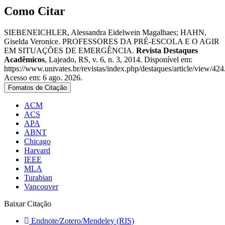
Como Citar
SIEBENEICHLER, Alessandra Eidelwein Magalhaes; HAHN,
Giselda Veronice. PROFESSORES DA PRÉ-ESCOLA E O AGIR
EM SITUAÇÕES DE EMERGÊNCIA.
Revista Destaques
Acadêmicos
, Lajeado, RS, v. 6, n. 3, 2014. Disponível em:
https://www.univates.br/revistas/index.php/destaques/article/view/424
Acesso em: 6 ago. 2026.
Fomatos de Citação
ACM
ACS
APA
ABNT
Chicago
Harvard
IEEE
MLA
Turabian
Vancouver
Baixar Citação
Endnote/Zotero/Mendeley (RIS)