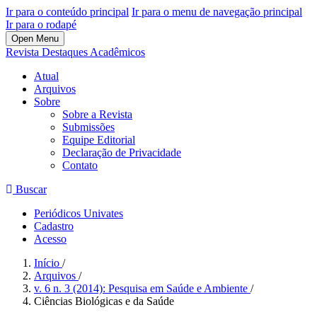
Ir para o conteúdo principal
Ir para o menu de navegação principal
Ir para o rodapé
Open Menu
Revista Destaques Acadêmicos
Atual
Arquivos
Sobre
Sobre a Revista
Submissões
Equipe Editorial
Declaração de Privacidade
Contato
Buscar
Periódicos Univates
Cadastro
Acesso
Início
/
Arquivos
/
v. 6 n. 3 (2014): Pesquisa em Saúde e Ambiente
/
Ciências Biológicas e da Saúde