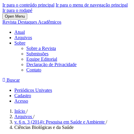
Ir para o conteúdo principal
Ir para o menu de navegação principal
Ir para o rodapé
Open Menu
Revista Destaques Acadêmicos
Atual
Arquivos
Sobre
Sobre a Revista
Submissões
Equipe Editorial
Declaração de Privacidade
Contato
Buscar
Periódicos Univates
Cadastro
Acesso
Início
/
Arquivos
/
v. 6 n. 3 (2014): Pesquisa em Saúde e Ambiente
/
Ciências Biológicas e da Saúde