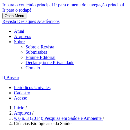
Ir para o conteúdo principal
Ir para o menu de navegação principal
Ir para o rodapé
Open Menu
Revista Destaques Acadêmicos
Atual
Arquivos
Sobre
Sobre a Revista
Submissões
Equipe Editorial
Declaração de Privacidade
Contato
Buscar
Periódicos Univates
Cadastro
Acesso
Início
/
Arquivos
/
v. 6 n. 3 (2014): Pesquisa em Saúde e Ambiente
/
Ciências Biológicas e da Saúde