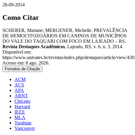
28-09-2014
Como Citar
SCHERER, Mariane; MERGENER, Michelle. PREVALÊNCIA
DE HEMOCITOZOÁRIOS EM CANINOS DE MUNICÍPIOS
DO VALE DO TAQUARI COM FOCO EM LAJEADO – RS.
Revista Destaques Acadêmicos
, Lajeado, RS, v. 6, n. 3, 2014.
Disponível em:
https://www.univates.br/revistas/index.php/destaques/article/view/430
Acesso em: 8 ago. 2026.
Fomatos de Citação
ACM
ACS
APA
ABNT
Chicago
Harvard
IEEE
MLA
Turabian
Vancouver