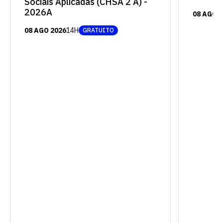
Sociais Aplicadas (CHSA 2 A) -
2026A
08 AGO 
08 AGO 2026
14H
GRATUITO