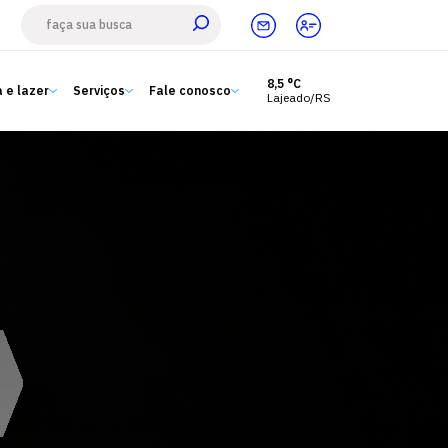
8,5 °C
 e lazer
Serviços
Fale conosco
Lajeado/RS
Estude aqui
Ensino
A Univates
Pesquisa e Inovação
Extensão
Cultura e lazer
Serviços