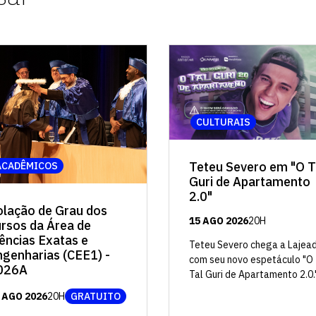
vagas para início de curso
vagas a partir do 2º ano de curso
CULTURAIS
Teteu Severo em "O T
ACADÊMICOS
Guri de Apartamento
2.0"
olação de Grau dos
15 AGO 2026
20H
ursos da Área de
ências Exatas e
Teteu Severo chega a Lajea
ngenharias (CEE1) -
com seu novo espetáculo "O
026A
Tal Guri de Apartamento 2.0.
 AGO 2026
20H
GRATUITO