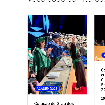
C
c
Ci
E
ACADÊMICOS
2
15
Colação de Grau dos