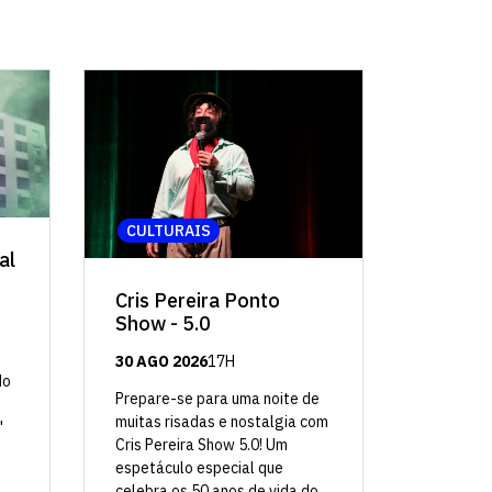
CULTURAIS
al
Cris Pereira Ponto
Show - 5.0
30 AGO 2026
17H
do
Prepare-se para uma noite de
muitas risadas e nostalgia com
"
Cris Pereira Show 5.0! Um
espetáculo especial que
celebra os 50 anos de vida do