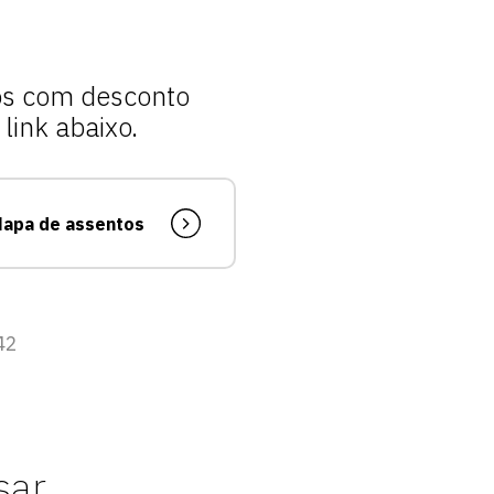
sos com desconto
link abaixo.
apa de assentos
Escolha a vaga que você
42
quer concorrer:
sar