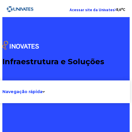
8,6°C
Acessar site da Univates
C
Infraestrutura e Soluções
(
C
(
L
Navegação rápida
L