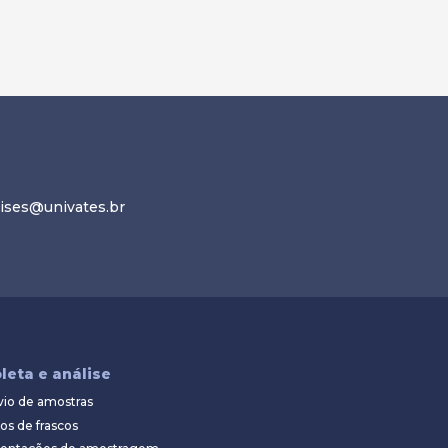
lises@univates.br
leta e análise
vio de amostras
os de frascos