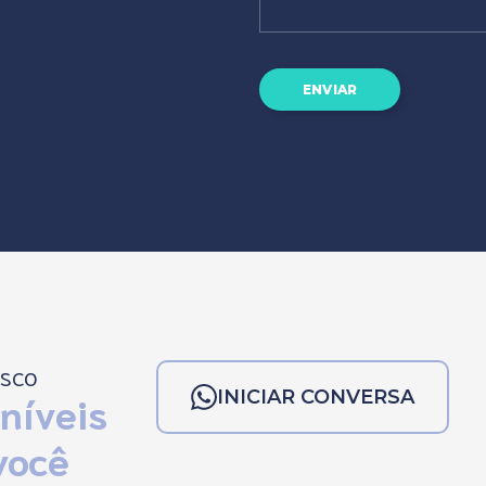
ENVIAR
osco
INICIAR CONVERSA
níveis
você