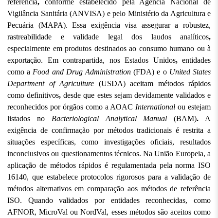
referência
, 
conforme estabelecido pela Agência Nacional de 
Vigilância Sanitária (ANVISA) e pelo Ministério da Agricultura e 
Pecuária (MAPA). Essa exigência visa assegurar a robustez, 
rastreabilidade e validade legal dos laudos analíticos
,
especialmente em produtos destinados ao consumo humano ou à 
exportação. Em contrapartida, nos Estados Unidos
,
 entidades 
como a 
Food and Drug Administration
 (FDA) e o 
United States 
Department of Agriculture
 (USDA)
aceitam métodos rápidos 
como definitivos
,
 desde que estes sejam devidamente validados e 
reconhecidos por órgãos como a AOAC 
International
 ou estejam 
listados no
Bacteriological Analytical Manual
 (BAM)
.
 A 
exigência de confirmação por métodos tradicionais é restrita a 
situações específicas, como investigações oficiais, resultados 
inconclusivos ou questionamentos técnicos. Na
União Europeia, a 
aplicação de métodos rápidos é regulamentada pela
norma ISO 
16140, que estabelece protocolos rigorosos para a validação de 
métodos alternativos em comparação aos métodos de referência 
ISO. Quando validados por entidades reconhecidas, como 
AFNOR, MicroVal ou NordVal, esses
métodos são
aceitos como 