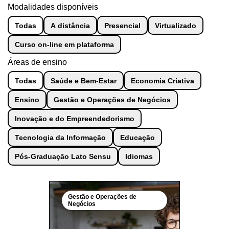
Modalidades disponíveis
Todas
A distância
Presencial
Virtualizado
Curso on-line em plataforma
Áreas de ensino
Todas
Saúde e Bem-Estar
Economia Criativa
Ensino
Gestão e Operações de Negócios
Inovação e do Empreendedorismo
Tecnologia da Informação
Educação
Pós-Graduação Lato Sensu
Idiomas
Gestão e Operações de
Negócios