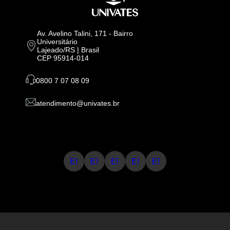
Av. Avelino Talini, 171 - Bairro
Universitário
Lajeado/RS | Brasil
CEP 95914-014
0800 7 07 08 09
atendimento@univates.br
E!
E!
E!
E!
E!