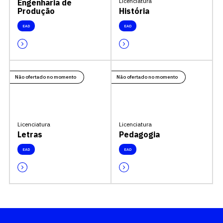
Licenciatura
Engenharia de
Produção
História
EAD
EAD
Não ofertado no momento
Não ofertado no momento
Licenciatura
Licenciatura
Letras
Pedagogia
EAD
EAD
Escolha a vaga que você