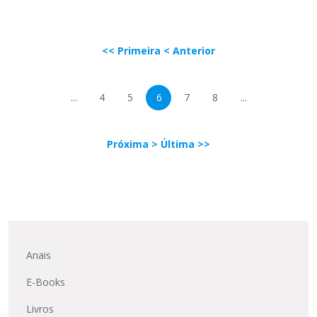
<< Primeira
< Anterior
...
4
5
6
7
8
...
Próxima >
Última >>
Anais
E-Books
Livros