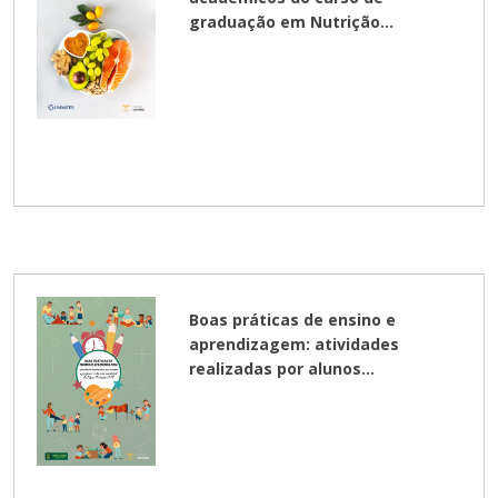
Cursos de Idiomas
Diplomados
Univates & Você - Comunidade
Escolas
graduação em Nutrição...
Residências Médicas
Trabalhe Conosco
Orquestra Gustavo Adolfo
Univates
Boas práticas de ensino e
aprendizagem: atividades
realizadas por alunos...