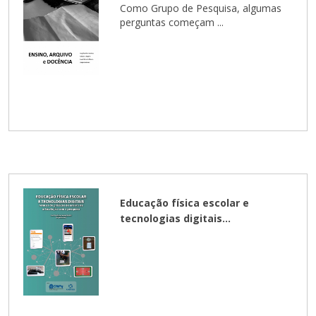
Cursos de Idiomas
Diplomados
Univates & Você - Comunidade
Escolas
Como Grupo de Pesquisa, algumas
perguntas começam ...
Residências Médicas
Trabalhe Conosco
Orquestra Gustavo Adolfo
Univates
Educação física escolar e
tecnologias digitais...