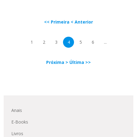
<< Primeira
< Anterior
1
2
3
4
5
6
...
Próxima >
Última >>
Anais
E-Books
Livros