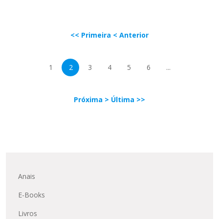
<< Primeira
< Anterior
1
2
3
4
5
6
...
Próxima >
Última >>
Anais
E-Books
Livros