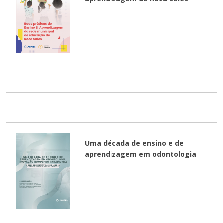
Cursos de Idiomas
Diplomados
Univates & Você - Comunidade
Escolas
Residências Médicas
Trabalhe Conosco
Orquestra Gustavo Adolfo
Univates
Uma década de ensino e de
aprendizagem em odontologia