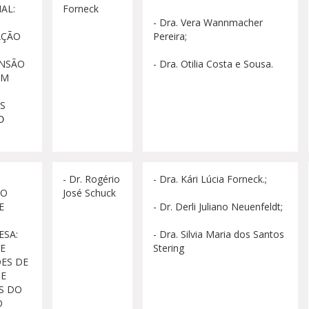
AL:
Forneck
- Dra. Vera Wannmacher
AÇÃO
Pereira;
NSÃO
- Dra. Otilia Costa e Sousa.
EM
S
O
- Dr. Rogério
- Dra. Kári Lúcia Forneck.;
NO
José Schuck
E
- Dr. Derli Juliano Neuenfeldt;
SA:
- Dra. Silvia Maria dos Santos
 E
Stering
ES DE
 E
S DO
O