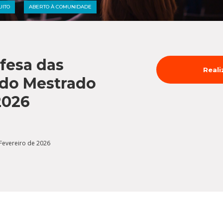
Médicas
osco
UITO
ABERTO À COMUNIDADE
tavo Adolfo
fesa das
Reali
 do Mestrado
2026
e Fevereiro de 2026