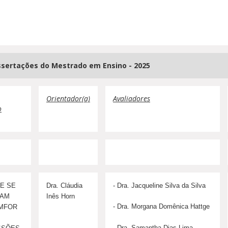
ssertações do Mestrado em Ensino - 2025
Orientador(a)
Avaliadores
o
E SE
Dra. Cláudia
- Dra. Jacqueline Silva da Silva
ÇAM
Inês Horn
- Dra. Morgana Domênica Hattge
MFOR
- Dra. Samantha Dias Lima