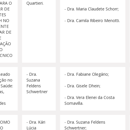
ARA O
Quartieri.
R DE
- Dra. Maria Claudete Schorr;
TES
H NO
- Dra. Camila Ribeiro Menotti.
NTE
AR DE
E
AÇÃO
NO
CNICO
seado
- Dra.
- Dra. Fabiane Olegário;
ção no
Suzana
 Saúde:
Feldens
- Dra. Gisele Dhein;
as,
Schwertner
- Dra. Vera Elenei da Costa
ades
Somavilla.
COMO
- Dra. Kári
- Dra. Suzana Feldens
NO
Lúcia
Schwertner;