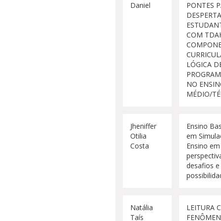
Daniel
PONTES P
DESPERTA
ESTUDAN
COM TDA
COMPONE
CURRICUL
LÓGICA D
PROGRAM
NO ENSI
MÉDIO/TÉ
Jheniffer
Ensino Ba
Otilia
em Simula
Costa
Ensino em
perspectiv
desafios e
possibilid
Natália
LEITURA 
Taís
FENÔME