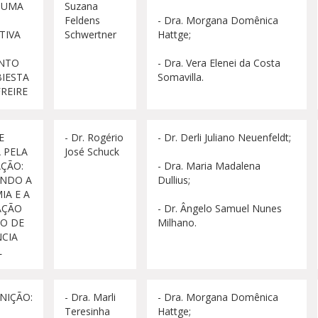
 UMA
Suzana
Feldens
- Dra. Morgana Domênica
TIVA
Schwertner
Hattge;
NTO
- Dra. Vera Elenei da Costa
BIESTA
Somavilla.
FREIRE
E
- Dr. Rogério
- Dr. Derli Juliano Neuenfeldt;
A PELA
José Schuck
AÇÃO:
- Dra. Maria Madalena
NDO A
Dullius;
A E A
AÇÃO
- Dr. Ângelo Samuel Nunes
O DE
Milhano.
NCIA
L
NIÇÃO:
- Dra. Marli
- Dra. Morgana Domênica
Teresinha
Hattge;