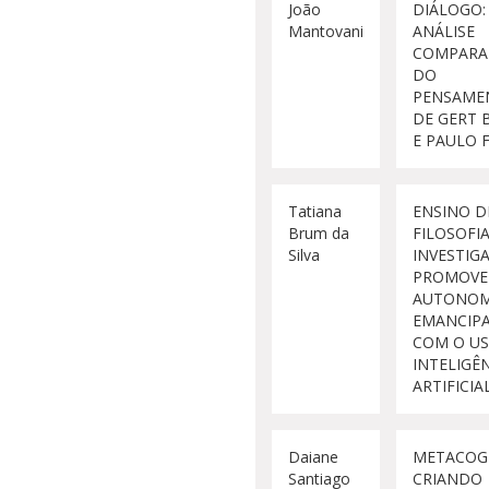
João
DIÁLOGO:
Mantovani
ANÁLISE
COMPARA
DO
PENSAME
DE GERT 
E PAULO 
Tatiana
ENSINO D
Brum da
FILOSOFI
Silva
INVESTIG
PROMOVE
AUTONOMI
EMANCIP
COM O US
INTELIGÊ
ARTIFICIA
Daiane
METACOG
Santiago
CRIANDO