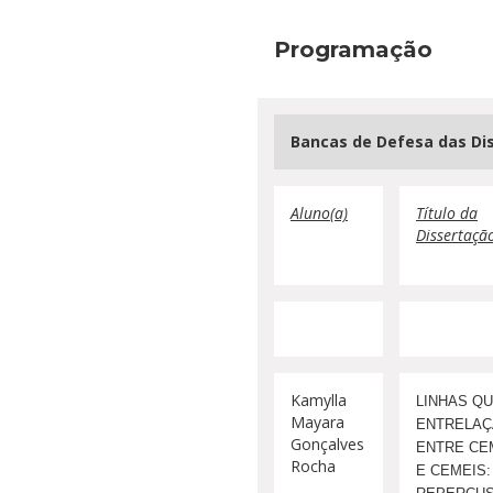
Programação
Bancas de Defesa das Di
Aluno(a)
Título da
Dissertaçã
Kamylla
LINHAS QU
Mayara
ENTRELA
Gonçalves
ENTRE CE
Rocha
E CEMEIS: