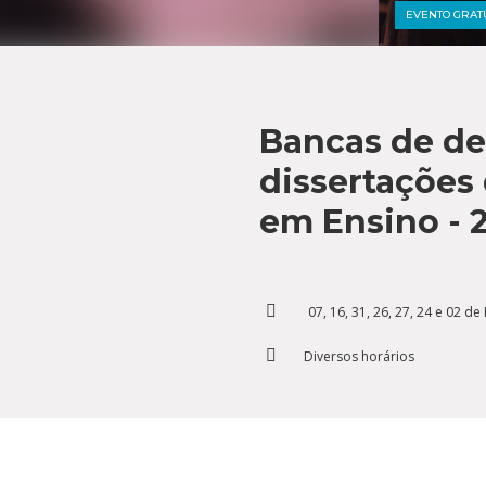
Residências 
Trabalhe Con
EVENTO GRAT
Orquestra Gus
Univates
Bancas de de
dissertações
em Ensino - 
07, 16, 31, 26, 27, 24 e 02 d
Diversos horários