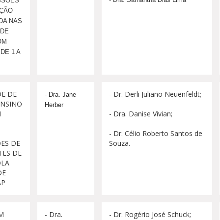
SSÕES
ÇÃO
DA NAS
 DE
OM
DE 1 A
E DE
- Dr. Derli Juliano Neuenfeldt;
- Dra. Jane 
ENSINO
Herber
M
- Dra. Danise Vivian;
:
- Dr. Célio Roberto Santos de
ES DE
Souza.
TES DE
OLA
DE
AP
M
- Dra.
- Dr. Rogério José Schuck;