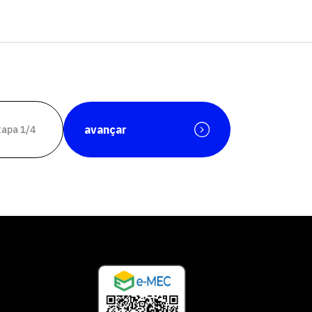
avançar
tapa 1/4