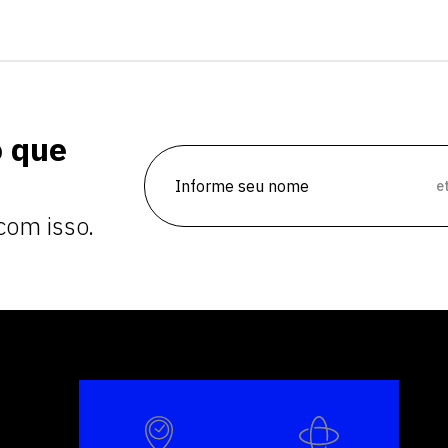
vagas para início de curso
vagas a partir do 2º ano de curso
o que
e
com isso.