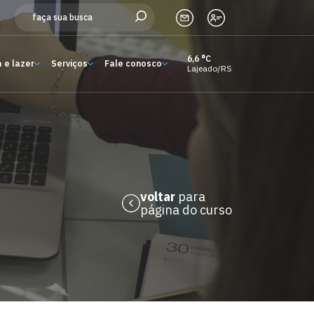
6,6 °C
 e lazer
Serviços
Fale conosco
Lajeado/RS
Estude aqui
Ensino
A Univates
Pesquisa e Inovação
voltar
para
página do curso
Extensão
Cultura e lazer
Serviços