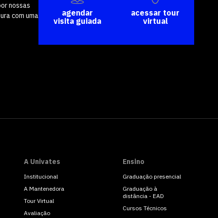
por nossas
agendar
acessar tour
tura com uma
visita guiada
virtual
A Univates
Ensino
Institucional
Graduação presencial
A Mantenedora
Graduação à
distância - EAD
Tour Virtual
Cursos Técnicos
Avaliação