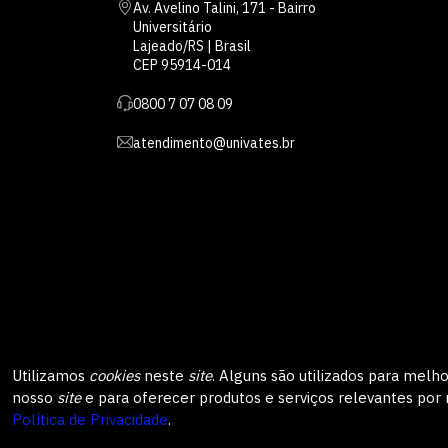
Av. Avelino Talini, 171 - Bairro
Universitário
Lajeado/RS | Brasil
CEP 95914-014
0800 7 07 08 09
atendimento@univates.br
Utilizamos
cookies
neste
site
. Alguns são utilizados para melho
nosso
site
e para oferecer produtos e serviços relevantes por 
Inst
AFILIADA:
Política de Privacidade
.