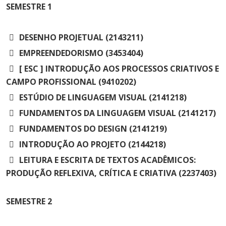
Cursos de Idiomas
Diplomados
Univates & Você - Comunidade
Escolas
SEMESTRE
1
Residências Médicas
Trabalhe Conosco
Orquestra Gustavo Adolfo
Univates
DESENHO PROJETUAL (2143211)
EMPREENDEDORISMO (3453404)
[ ESC ] INTRODUÇÃO AOS PROCESSOS CRIATIVOS E
CAMPO PROFISSIONAL (9410202)
ESTÚDIO DE LINGUAGEM VISUAL (2141218)
FUNDAMENTOS DA LINGUAGEM VISUAL (2141217)
FUNDAMENTOS DO DESIGN (2141219)
INTRODUÇÃO AO PROJETO (2144218)
LEITURA E ESCRITA DE TEXTOS ACADÊMICOS:
PRODUÇÃO REFLEXIVA, CRÍTICA E CRIATIVA (2237403)
SEMESTRE
2