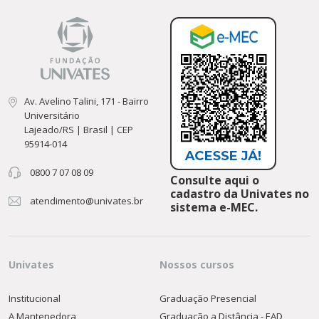
Av. Avelino Talini, 171 - Bairro
Universitário
Lajeado/RS | Brasil | CEP
95914-014
0800 7 07 08 09
Consulte aqui o
cadastro da Univates no
atendimento@univates.br
sistema e-MEC.
Univates
Nossos cursos
Institucional
Graduação Presencial
A Mantenedora
Graduação a Distância - EAD