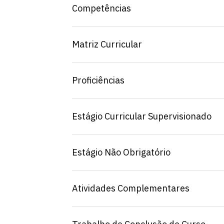
Competências
Matriz Curricular
Proficiências
Estágio Curricular Supervisionado
Estágio Não Obrigatório
Escolha a vaga que você
Atividades Complementares
quer concorrer: