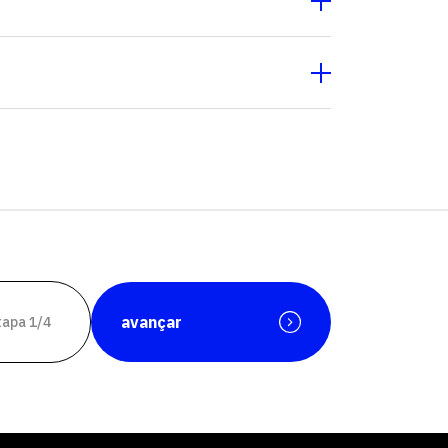
software
avançar
tapa 1/4