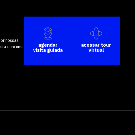
software
por nossas
agendar
acessar tour
tura com uma
visita guiada
virtual