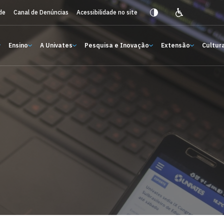
de
Canal de Denúncias
Acessibilidade no site
Ensino
A Univates
Pesquisa e Inovação
Extensão
Cultura