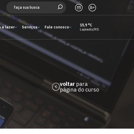
15,9 °C
 e lazer
Serviços
Fale conosco
Lajeado/RS
Estude aqui
Ensino
A Univates
Pesquisa e Inovação
voltar
para
página do curso
Extensão
Cultura e lazer
Serviços