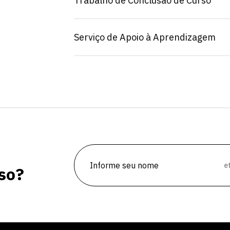
Trabalho de Conclusão de Curso
Serviço de Apoio à Aprendizagem
vagas para início de curso
vagas a partir do 2º ano de curso
e
so?