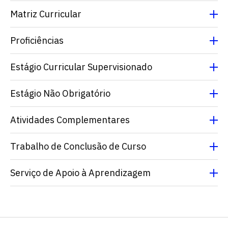
Matriz Curricular
Proficiências
Estágio Curricular Supervisionado
Estágio Não Obrigatório
Escolha a vaga que você
Atividades Complementares
quer concorrer:
Trabalho de Conclusão de Curso
vagas para início de curso
Serviço de Apoio à Aprendizagem
vagas a partir do 2º ano de curso