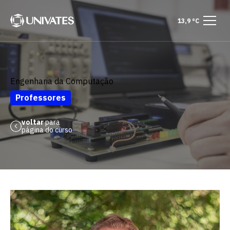
13,9 °C
Engenharia da Computação
Professores
voltar
para
página do curso