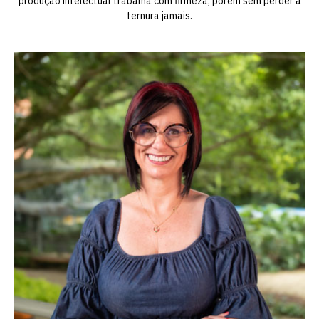
produção intelectual trabalha com firmeza, porém sem perder a
ternura jamais.
Escolha a vaga que você
quer concorrer:
vagas para início de curso