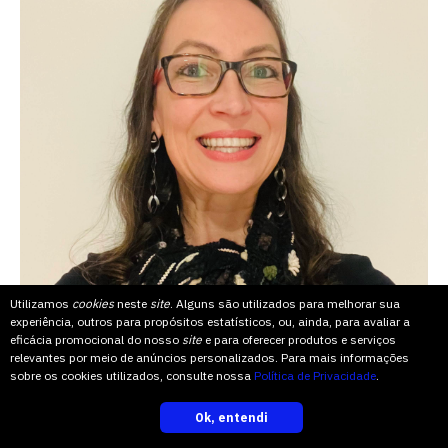
Utilizamos
cookies
neste
site
. Alguns são utilizados para melhorar sua
experiência, outros para propósitos estatísticos, ou, ainda, para avaliar a
eficácia promocional do nosso
site
e para oferecer produtos e serviços
relevantes por meio de anúncios personalizados. Para mais informações
sobre os cookies utilizados, consulte nossa
Política de Privacidade
.
Engenharia
Ok, entendi
inscreva-se
da