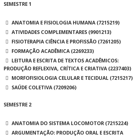
Cursos de Idiomas
Diplomados
Univates & Você - Comunidade
Escolas
SEMESTRE
1
Residências Médicas
Trabalhe Conosco
Orquestra Gustavo Adolfo
Univates
ANATOMIA E FISIOLOGIA HUMANA (7215219)
ATIVIDADES COMPLEMENTARES (9901213)
FISIOTERAPIA CIÊNCIA E PROFISSÃO (7261205)
FORMAÇÃO ACADÊMICA (2269233)
LEITURA E ESCRITA DE TEXTOS ACADÊMICOS:
PRODUÇÃO REFLEXIVA, CRÍTICA E CRIATIVA (2237403)
MORFOFISIOLOGIA CELULAR E TECIDUAL (7215217)
SAÚDE COLETIVA (7209206)
SEMESTRE
2
ANATOMIA DO SISTEMA LOCOMOTOR (7215224)
ARGUMENTAÇÃO: PRODUÇÃO ORAL E ESCRITA