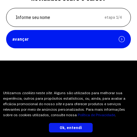
etapa 1/4
avançar
Conheça
a Univates
Utilizamos
cookies
neste
site
. Alguns são utilizados para melhorar sua
experiência, outros para propósitos estatísticos, ou, ainda, para avaliar a
eficácia promocional do nosso
site
e para oferecer produtos e serviços
Conheça os nossos inúmeros laboratórios e passeie por nossas
relevantes por meio de anúncios personalizados. Para mais informações
salas temáticas. Venha conhecer toda a nossa estrutura com
sobre os cookies utilizados, consulte nossa
Política de Privacidade
.
uma visita guiada ou pelo
tour virtual
.
Ok, entendi
inscreva-se