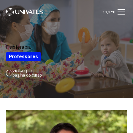
13,2 °C
Fisioterapia
Professores
voltar
para
página do curso