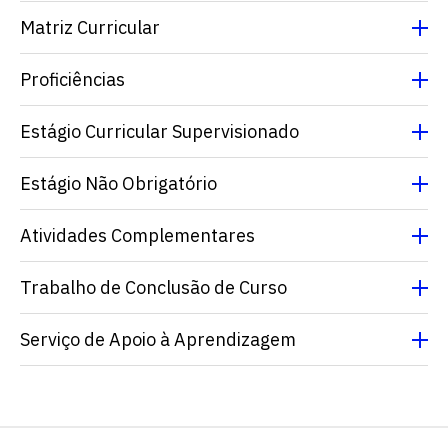
Matriz Curricular
Proficiências
Estágio Curricular Supervisionado
Estágio Não Obrigatório
Escolha a vaga que você
Atividades Complementares
quer concorrer:
Trabalho de Conclusão de Curso
vagas para início de curso
Serviço de Apoio à Aprendizagem
vagas a partir do 2º ano de curso