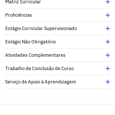
Matriz Curricular
Proficiências
Estágio Curricular Supervisionado
Estágio Não Obrigatório
Escolha a vaga que você
Atividades Complementares
quer concorrer:
Trabalho de Conclusão de Curso
Serviço de Apoio à Aprendizagem
vagas para início de curso
vagas a partir do 2º ano de curso