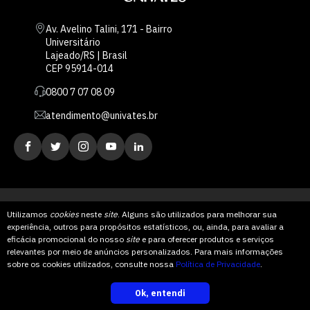
Av. Avelino Talini, 171 - Bairro
Universitário
Lajeado/RS | Brasil
CEP 95914-014
0800 7 07 08 09
atendimento@univates.br
Utilizamos
cookies
neste
site
. Alguns são utilizados para melhorar sua
experiência, outros para propósitos estatísticos, ou, ainda, para avaliar a
AFILIADA:
eficácia promocional do nosso
site
e para oferecer produtos e serviços
relevantes por meio de anúncios personalizados. Para mais informações
Instituição de Ensino Superior Comunitária
sobre os cookies utilizados, consulte nossa
Política de Privacidade
.
Ok, entendi
inscreva-se
Relações