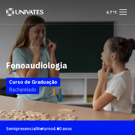
6,7 °C
Fonoaudiologia
Curso de Graduação
Bacharelado
Semipresencial
Noturno
4.00 anos