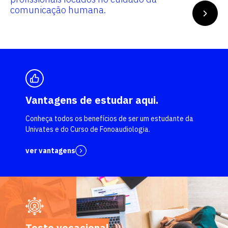
comunicação humana.
Vantagens de estudar aqui.
Conheça todos os benefícios de ser um estudante da
Univates e do Curso de Fonoaudiologia.
ver vantagens
Teste vocacional