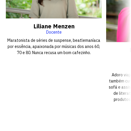
Liliane Menzen
Docente
Maratonista de séries de suspense, beatlemaníaca
por essência, apaixonada por músicas dos anos 60,
70 e 80. Nunca recusa um bom cafezinho.
Adoro viaj
também curt
sofá e assis
de litera
produtos 