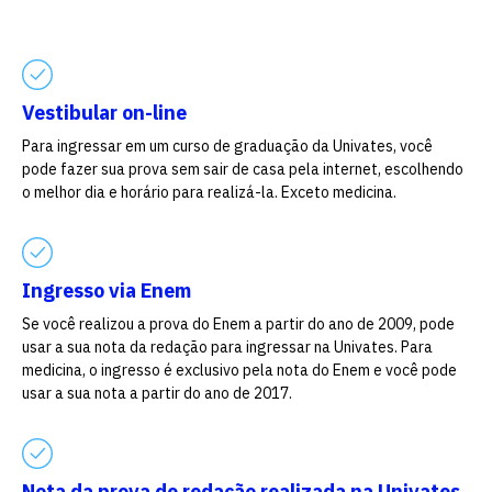
Escolha a vaga que você
quer concorrer:
Vestibular on-line
Para ingressar em um curso de graduação da Univates, você
pode fazer sua prova sem sair de casa pela internet, escolhendo
o melhor dia e horário para realizá-la. Exceto medicina.
vagas para início de curso
vagas a partir do 2º ano de curso
Ingresso via Enem
Se você realizou a prova do Enem a partir do ano de 2009, pode
usar a sua nota da redação para ingressar na Univates. Para
medicina, o ingresso é exclusivo pela nota do Enem e você pode
usar a sua nota a partir do ano de 2017.
Nota da prova de redação realizada na Univates