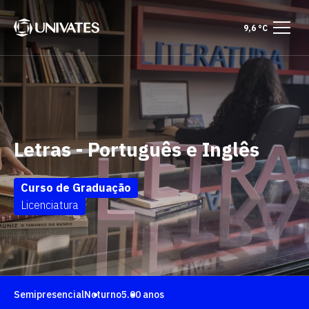
9,6 °C
Letras - Português e Inglês
Curso de Graduação
Licenciatura
Semipresencial
Noturno
5.00 anos