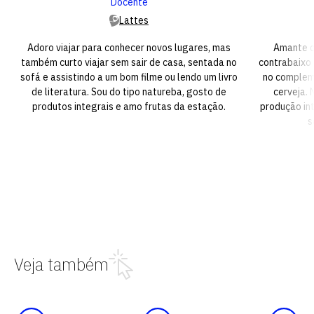
Docente
Lattes
Adoro viajar para conhecer novos lugares, mas
Amante d
também curto viajar sem sair de casa, sentada no
contrabaixo 
sofá e assistindo a um bom filme ou lendo um livro
no complem
de literatura. Sou do tipo natureba, gosto de
cerveja. 
produtos integrais e amo frutas da estação.
produção in
s
Veja também