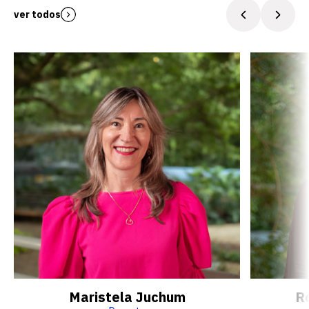
ver todos
Maristela Juchum
R